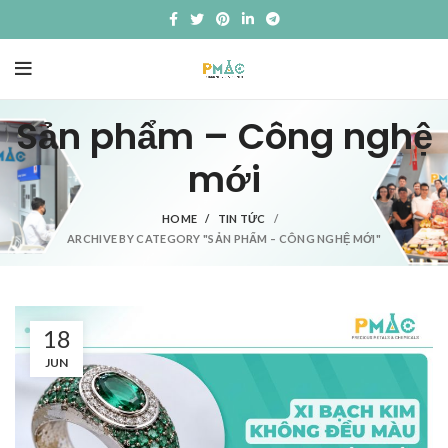
Sản phẩm – Công nghệ
mới
HOME
TIN TỨC
ARCHIVE BY CATEGORY "SẢN PHẨM – CÔNG NGHỆ MỚI"
18
JUN