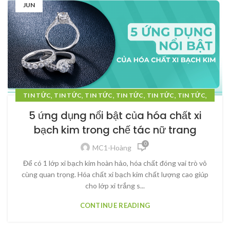
JUN
,
,
,
,
,
,
TIN TỨC
TIN TỨC
TIN TỨC
TIN TỨC
TIN TỨC
TIN TỨC
,
,
TIN TỨC
TIN TỨC
TIN TỨC
5 ứng dụng nổi bật của hóa chất xi
bạch kim trong chế tác nữ trang
0
MC1-Hoàng
Để có 1 lớp xi bạch kim hoàn hảo, hóa chất đóng vai trò vô
cùng quan trọng. Hóa chất xi bạch kim chất lượng cao giúp
cho lớp xi trắng s...
CONTINUE READING