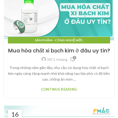
,
SẢN PHẨM - CÔNG NGHỆ MỚI
,
SẢN PHẨM - CÔNG NGHỆ MỚI
Mua hóa chất xi bạch kim ở đâu uy tín?
,
SẢN PHẨM - CÔNG NGHỆ MỚI
0
MC1-Hoàng
,
SẢN PHẨM - CÔNG NGHỆ MỚI
,
SẢN PHẨM - CÔNG NGHỆ MỚI
Trong những năm gần đây, nhu cầu sử dụng hóa chất xi bạch
,
kim ngày càng tăng mạnh nhờ khả năng tạo lớp phủ có độ bền
SẢN PHẨM - CÔNG NGHỆ MỚI
cao, chống ăn mòn ...
,
SẢN PHẨM - CÔNG NGHỆ MỚI
,
SẢN PHẨM - CÔNG NGHỆ MỚI
CONTINUE READING
,
SẢN PHẨM - CÔNG NGHỆ MỚI
SẢN PHẨM - CÔNG NGHỆ MỚI
16