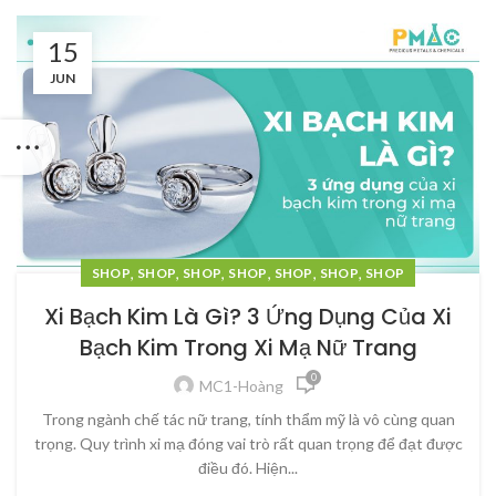
15
JUN
,
,
,
,
,
,
SHOP
SHOP
SHOP
SHOP
SHOP
SHOP
SHOP
Xi Bạch Kim Là Gì? 3 Ứng Dụng Của Xi
Bạch Kim Trong Xi Mạ Nữ Trang
0
MC1-Hoàng
Trong ngành chế tác nữ trang, tính thẩm mỹ là vô cùng quan
trọng. Quy trình xi mạ đóng vai trò rất quan trọng để đạt được
điều đó. Hiện...