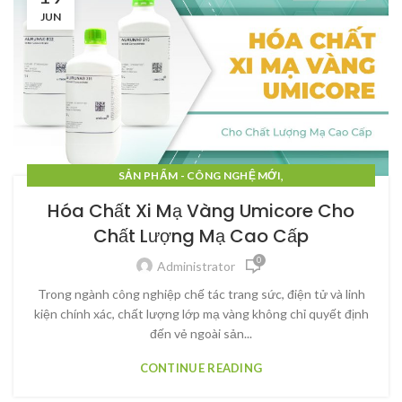
JUN
,
SẢN PHẨM - CÔNG NGHỆ MỚI
,
SẢN PHẨM - CÔNG NGHỆ MỚI
Hóa Chất Xi Mạ Vàng Umicore Cho
,
SẢN PHẨM - CÔNG NGHỆ MỚI
Chất Lượng Mạ Cao Cấp
,
SẢN PHẨM - CÔNG NGHỆ MỚI
0
,
SẢN PHẨM - CÔNG NGHỆ MỚI
Administrator
,
SẢN PHẨM - CÔNG NGHỆ MỚI
Trong ngành công nghiệp chế tác trang sức, điện tử và linh
,
SẢN PHẨM - CÔNG NGHỆ MỚI
kiện chính xác, chất lượng lớp mạ vàng không chỉ quyết định
,
SẢN PHẨM - CÔNG NGHỆ MỚI
đến vẻ ngoài sản...
,
SẢN PHẨM - CÔNG NGHỆ MỚI
CONTINUE READING
SẢN PHẨM - CÔNG NGHỆ MỚI