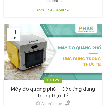
tố ưu tiên h...
CONTINUE READING
11
SEP
TIN TỨC
Máy đo quang phổ – Các ứng dụng
trong thực tế
0
Administrator