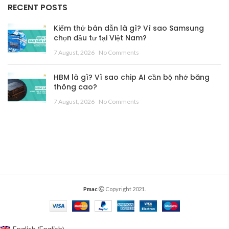
RECENT POSTS
Kiểm thử bán dẫn là gì? Vì sao Samsung
chọn đầu tư tại Việt Nam?
7 August, 2026
No Comments
HBM là gì? Vì sao chip AI cần bộ nhớ băng
thông cao?
7 August, 2026
No Comments
Pmac
Copyright 2021.
English
English