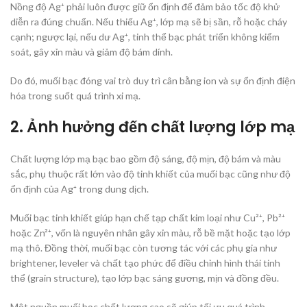
Nồng độ Ag⁺ phải luôn được giữ ổn định để đảm bảo tốc độ khử
diễn ra đúng chuẩn. Nếu thiếu Ag⁺, lớp mạ sẽ bị sần, rỗ hoặc cháy
cạnh; ngược lại, nếu dư Ag⁺, tinh thể bạc phát triển không kiểm
soát, gây xỉn màu và giảm độ bám dính.
Do đó, muối bạc đóng vai trò duy trì cân bằng ion và sự ổn định điện
hóa trong suốt quá trình xi mạ.
2. Ảnh hưởng đến chất lượng lớp mạ
Chất lượng lớp mạ bạc bao gồm độ sáng, độ mịn, độ bám và màu
sắc, phụ thuộc rất lớn vào độ tinh khiết của muối bạc cũng như độ
ổn định của Ag⁺ trong dung dịch.
Muối bạc tinh khiết giúp hạn chế tạp chất kim loại như Cu²⁺, Pb²⁺
hoặc Zn²⁺, vốn là nguyên nhân gây xỉn màu, rỗ bề mặt hoặc tạo lớp
mạ thô. Đồng thời, muối bạc còn tương tác với các phụ gia như
brightener, leveler và chất tạo phức để điều chỉnh hình thái tinh
thể (grain structure), tạo lớp bạc sáng gương, mịn và đồng đều.
Một nguồn muối bạc chất lượng cao sẽ giúp tối ưu quá trình