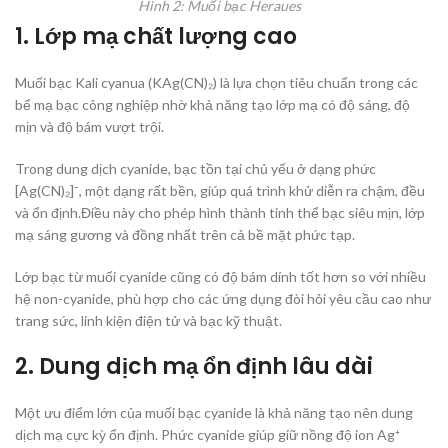
Hình 2: Muối bạc Heraues
1. Lớp mạ chất lượng cao
Muối bạc Kali cyanua (KAg(CN)₂) là lựa chọn tiêu chuẩn trong các
bể mạ bạc công nghiệp nhờ khả năng tạo lớp mạ có độ sáng, độ
mịn và độ bám vượt trội.
Trong dung dịch cyanide, bạc tồn tại chủ yếu ở dạng phức
[Ag(CN)₂]⁻, một dạng rất bền, giúp quá trình khử diễn ra chậm, đều
và ổn định.Điều này cho phép hình thành tinh thể bạc siêu mịn, lớp
mạ sáng gương và đồng nhất trên cả bề mặt phức tạp.
Lớp bạc từ muối cyanide cũng có độ bám dính tốt hơn so với nhiều
hệ non-cyanide, phù hợp cho các ứng dụng đòi hỏi yêu cầu cao như
trang sức, linh kiện điện tử và bạc kỹ thuật.
2. Dung dịch mạ ổn định lâu dài
Một ưu điểm lớn của muối bạc cyanide là khả năng tạo nên dung
dịch mạ cực kỳ ổn định. Phức cyanide giúp giữ nồng độ ion Ag⁺