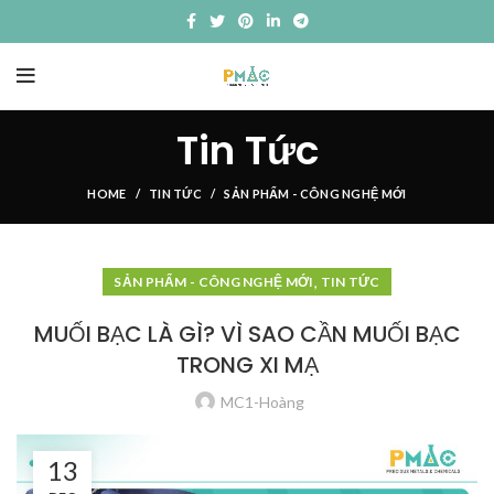
Tin Tức
HOME
TIN TỨC
SẢN PHẨM - CÔNG NGHỆ MỚI
,
SẢN PHẨM - CÔNG NGHỆ MỚI
TIN TỨC
MUỐI BẠC LÀ GÌ? VÌ SAO CẦN MUỐI BẠC
TRONG XI MẠ
MC1-Hoàng
13