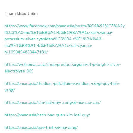
Tham khảo thêm
https://www.facebook.com/pmac.asia/posts/%C4%91%C3%A2y-
l%C3%A0-mu%E1%BB%91i-b%E1%BA%A1c-kali-cyanua-
potassium-silver-cyanidem%C3%B4-t%E1%BA%A3-
mu%E1%BB%91i-b%E1%BA%A1c-kali-cyanua-
h/1050454833447181/
https://web.pmac.asia/shop/product/arguna-et-p-bright-silver-
electrolyte-805
https://pmac.asia/rhodium-palladium-va-iridium-co-gi-quy-hon-
vang/
https://pmac.asia/kim-loai-quy-trong-xi-ma-cao-cap/
https://pmac.asia/cach-bao-quan-kim-loai-quy/
https://pmac.asia/quy-trinh-xi-ma-vang/