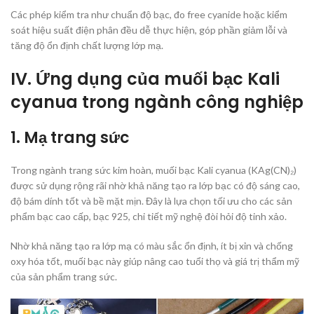
Các phép kiểm tra như chuẩn độ bạc, đo free cyanide hoặc kiểm
soát hiệu suất điện phân đều dễ thực hiện, góp phần giảm lỗi và
tăng độ ổn định chất lượng lớp mạ.
IV. Ứng dụng của muối bạc Kali
cyanua trong ngành công nghiệp
1. Mạ trang sức
Trong ngành trang sức kim hoàn, muối bạc Kali cyanua (KAg(CN)₂)
được sử dụng rộng rãi nhờ khả năng tạo ra lớp bạc có độ sáng cao,
độ bám dính tốt và bề mặt mịn. Đây là lựa chọn tối ưu cho các sản
phẩm bạc cao cấp, bạc 925, chi tiết mỹ nghệ đòi hỏi độ tinh xảo.
Nhờ khả năng tạo ra lớp mạ có màu sắc ổn định, ít bị xỉn và chống
oxy hóa tốt, muối bạc này giúp nâng cao tuổi thọ và giá trị thẩm mỹ
của sản phẩm trang sức.