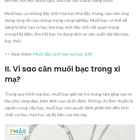
liên kết với một anion (gốc axit) để tạo thành dạng muối.
Muối bạc có những đặc tính hóa học khá đặc trưng, tạo nên ứng
dụng rộng rãi của chúng trong công nghiệp. Muối bạc có thể dễ
dàng bị khử tạo ra bạc kim loại, một đặc tính rất quan trọng
trong:Mạ điện, thu hồi bạc từ dung dịch và sản xuất vật liệu bạc,
bạc thỏi.
>> Xem thêm:
Muối dẫn tách lớp mạ bạc 638
II. Vì sao cần muối bạc trong xi
mạ?
Trong quy trình mạ bạc, muối bạc giữ vai trò trung tâm giúp tạo ra
lớp phủ sáng đẹp, bám dính cao và ổn định. Không chỉ đơn thuần là
nguồn cung cấp bạc, muối bạc còn quyết định phần lớn đến tính
chất cơ học, hóa học và độ bền của lớp mạ.