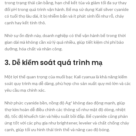
trong trạng thái cân bằng, hạn chế kết tủa và giảm tối đa sự thay
đổi pH trong quá trình vận hành. Bể mạ sử dụng Kali silver cyanide
có tuổi thọ lâu dài, ít bị nhiễm bẩn và ít phát sinh lỗi như rỗ, cháy
cạnh hay kết tinh thô.
Nhờ sự ổn định này, doanh nghiệp có thể vận hành bể trong thời
gian dài mà không cần xử lý quá nhiều, giúp tiết kiệm chi phí bảo
dưỡng, hóa chất và nhân công.
3. Dễ kiểm soát quá trình mạ
Một lợi thế quan trọng của muối bạc Kali cyanua là khả năng kiểm
soát quy trình mạ dễ dàng, phù hợp cho sản xuất quy mô lớn và các
yêu cầu mạ chính xác.
Nhờ phức cyanide bền, nồng độ Ag⁺ không dao động mạnh, giúp
thợ kim hoàn dễ điều chỉnh các thông số như mật độ dòng, nhiệt
độ, tốc độ khuếch tán và hiệu suất bồi đắp. Bể cyanide cũng phản
ứng tốt với các phụ gia như brightener, leveler và chất chống cháy
cạnh, giúp tối ưu hình thái tinh thể và nâng cao độ bóng.