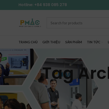
Hotline: +84 938 085 278
TRANG CHỦ
GIỚI THIỆU
SẢN PHẨM
TIN TỨC
Tag Arc