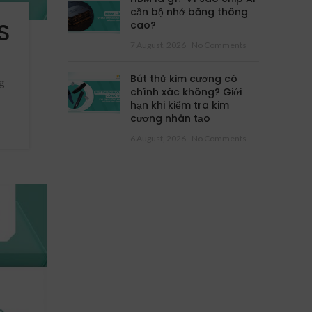
cần bộ nhớ băng thông
S
cao?
7 August, 2026
No Comments
Bút thử kim cương có
ng
chính xác không? Giới
hạn khi kiểm tra kim
cương nhân tạo
6 August, 2026
No Comments