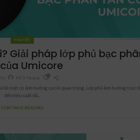
TIN TỨC
? Giải pháp lớp phủ bạc phâ
 của Umicore
0
 by
MC1-Hoàng
phủ bề mặt có ảnh hưởng cực kì quan trọng. Lớp phủ ảnh hưởng trực t
đến hiệu suất dẫ...
CONTINUE READING