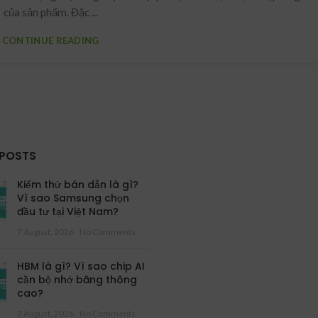
của sản phẩm. Đặc ...
CONTINUE READING
 POSTS
Kiểm thử bán dẫn là gì?
Vì sao Samsung chọn
đầu tư tại Việt Nam?
7 August, 2026
No Comments
HBM là gì? Vì sao chip AI
cần bộ nhớ băng thông
cao?
7 August, 2026
No Comments