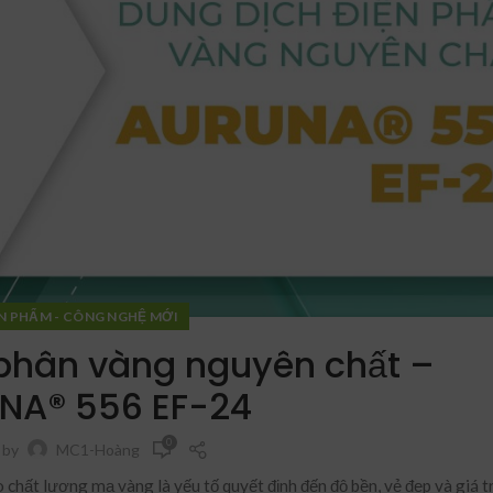
N PHẨM - CÔNG NGHỆ MỚI
 phân vàng nguyên chất –
NA® 556 EF-24
0
 by
MC1-Hoàng
chất lượng mạ vàng là yếu tố quyết định đến độ bền, vẻ đẹp và giá tr