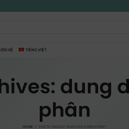
LIÊN HỆ
TIẾNG VIỆT
hives: dung d
phân
HOME
POSTS TAGGED "DUNG DỊCH ĐIỆN PHÂN"