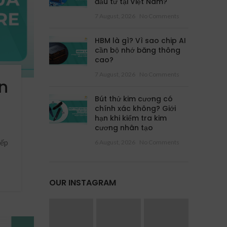
đầu tư tại Việt Nam?
7 August, 2026
No Comments
HBM là gì? Vì sao chip AI
cần bộ nhớ băng thông
cao?
7 August, 2026
No Comments
n
Bút thử kim cương có
chính xác không? Giới
hạn khi kiểm tra kim
cương nhân tạo
iếp
6 August, 2026
No Comments
OUR INSTAGRAM