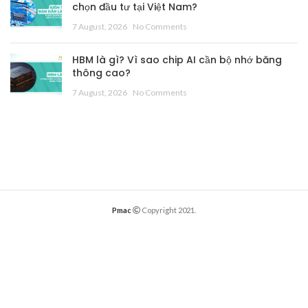
chọn đầu tư tại Việt Nam?
7 August, 2026
No Comments
HBM là gì? Vì sao chip AI cần bộ nhớ băng
thông cao?
7 August, 2026
No Comments
Pmac
Copyright 2021.
English
English
(
)
Tiếng Việt