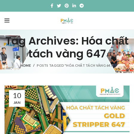
Tag Archives: Hóa chất
tách vàng 647
HOME
POSTS TAGGED "HÓA CHẤT TÁCH VÀNG 647"
10
JAN