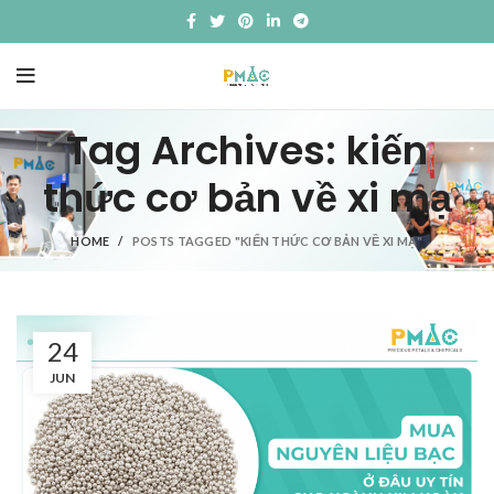
Tag Archives: kiến
thức cơ bản về xi mạ
HOME
POSTS TAGGED "KIẾN THỨC CƠ BẢN VỀ XI MẠ"
24
JUN