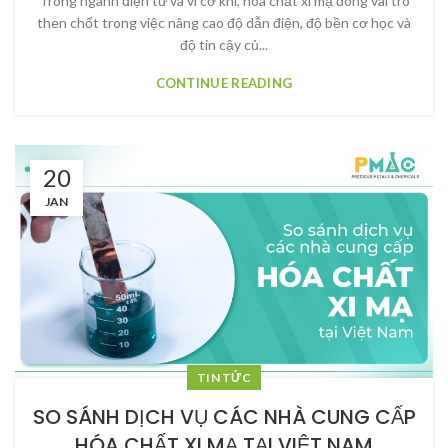
Trong ngành điện tử và vi cơ khí, hóa chất xi mạ đóng vai trò
then chốt trong việc nâng cao độ dẫn điện, độ bền cơ học và
độ tin cậy củ...
CONTINUE READING
20
JAN
TIN TỨC
SO SÁNH DỊCH VỤ CÁC NHÀ CUNG CẤP
HÓA CHẤT XI MẠ TẠI VIỆT NAM