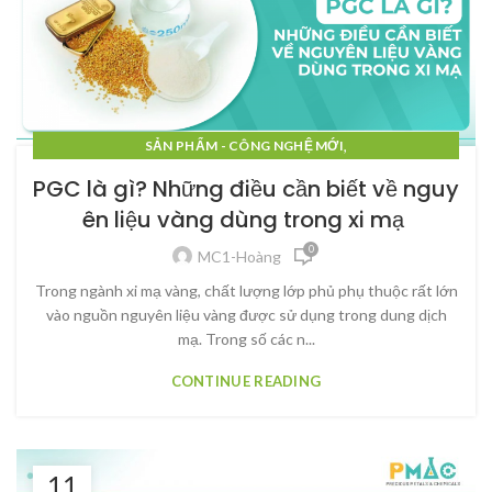
,
SẢN PHẨM - CÔNG NGHỆ MỚI
,
SẢN PHẨM - CÔNG NGHỆ MỚI
PGC là gì? Những điều cần biết về nguy
,
SẢN PHẨM - CÔNG NGHỆ MỚI
ên liệu vàng dùng trong xi mạ
,
SẢN PHẨM - CÔNG NGHỆ MỚI
0
,
SẢN PHẨM - CÔNG NGHỆ MỚI
MC1-Hoàng
,
SẢN PHẨM - CÔNG NGHỆ MỚI
Trong ngành xi mạ vàng, chất lượng lớp phủ phụ thuộc rất lớn
,
SẢN PHẨM - CÔNG NGHỆ MỚI
SHOP
vào nguồn nguyên liệu vàng được sử dụng trong dung dịch
mạ. Trong số các n...
CONTINUE READING
11