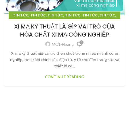
,
,
,
,
,
,
TIN TỨC
TIN TỨC
TIN TỨC
TIN TỨC
TIN TỨC
TIN TỨC
TIN TỨC
XI MẠ KỸ THUẬT LÀ GÌ? VAI TRÒ CỦA
HÓA CHẤT XI MẠ CÔNG NGHIỆP
0
MC1-Hoàng
Xi mạ kỹ thuật giữ vai trò then chốt trong nhiều ngành công
nghiệp, từ cơ khí chính xác, điện tử, y tế cho đến trang sức và
thiết bị cô...
CONTINUE READING