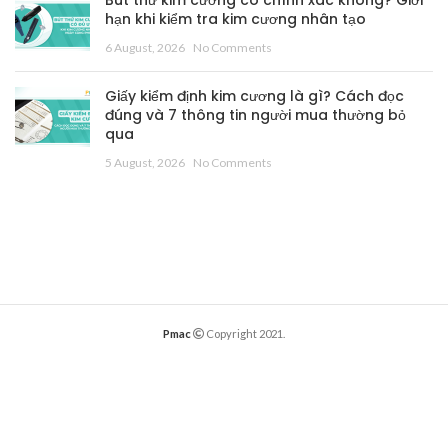
Bút thử kim cương có chính xác không? Giới
hạn khi kiểm tra kim cương nhân tạo
6 August, 2026
No Comments
Giấy kiểm định kim cương là gì? Cách đọc
đúng và 7 thông tin người mua thường bỏ
qua
5 August, 2026
No Comments
Pmac
Copyright 2021.
English
English
(
)
Tiếng Việt