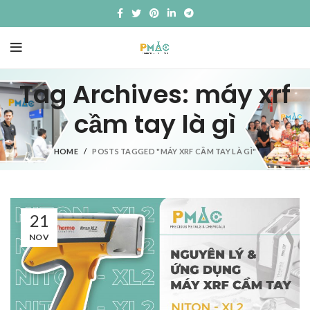
Tag Archives: máy xrf
cầm tay là gì
HOME
POSTS TAGGED "MÁY XRF CẦM TAY LÀ GÌ"
21
NOV