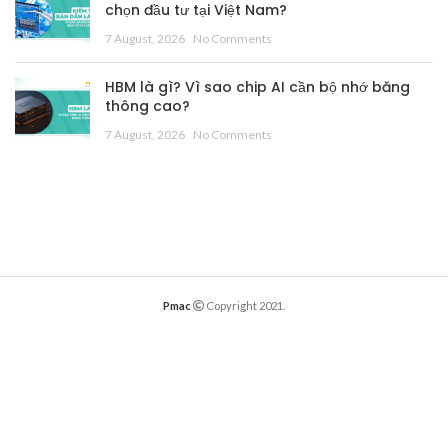
chọn đầu tư tại Việt Nam?
7 August, 2026
No Comments
HBM là gì? Vì sao chip AI cần bộ nhớ băng
thông cao?
7 August, 2026
No Comments
Pmac
Copyright 2021.
English
English
(
)
Tiếng Việt