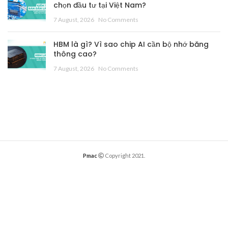
chọn đầu tư tại Việt Nam?
7 August, 2026
No Comments
HBM là gì? Vì sao chip AI cần bộ nhớ băng
thông cao?
7 August, 2026
No Comments
Pmac
Copyright 2021.
English
English
(
)
Tiếng Việt