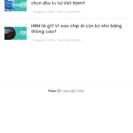
chọn đầu tư tại Việt Nam?
7 August, 2026
No Comments
HBM là gì? Vì sao chip AI cần bộ nhớ băng
thông cao?
7 August, 2026
No Comments
Pmac
Copyright 2021.
English
English
(
)
Tiếng Việt