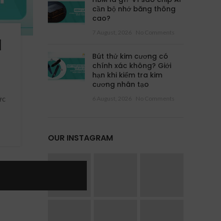
cần bộ nhớ băng thông
cao?
7 August, 2026
No Comments
I
Bút thử kim cương có
chính xác không? Giới
hạn khi kiểm tra kim
cương nhân tạo
ức
6 August, 2026
No Comments
OUR INSTAGRAM