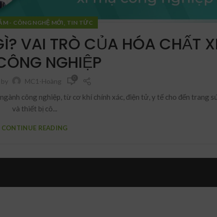
,
ẨM - CÔNG NGHỆ MỚI
TIN TỨC
GÌ? VAI TRÒ CỦA HÓA CHẤT X
CÔNG NGHIỆP
0
 by
MC1-Hoàng
 ngành công nghiệp, từ cơ khí chính xác, điện tử, y tế cho đến trang s
và thiết bị cô...
CONTINUE READING