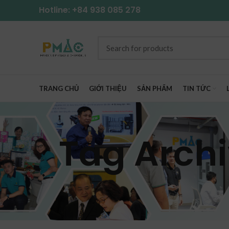
Hotline: +84 938 085 278
TRANG CHỦ
GIỚI THIỆU
SẢN PHẨM
TIN TỨC
Tag Archi