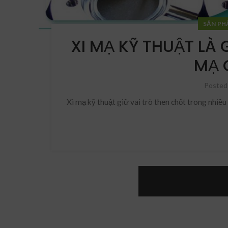
SẢN PH
XI MẠ KỸ THUẬT LÀ 
MẠ 
Posted
Xi mạ kỹ thuật giữ vai trò then chốt trong nhiều