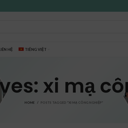
LIÊN HỆ
TIẾNG VIỆT
ves: xi mạ c
HOME
POSTS TAGGED "XI MẠ CÔNG NGHIỆP"