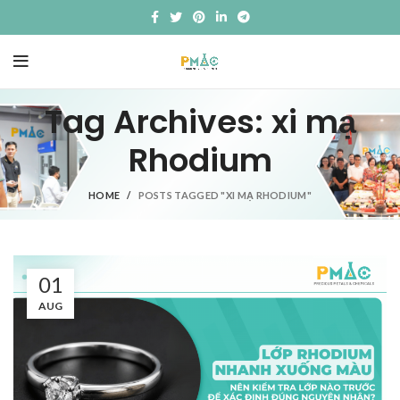
Tag Archives: xi mạ
Rhodium
HOME
POSTS TAGGED "XI MẠ RHODIUM"
01
AUG