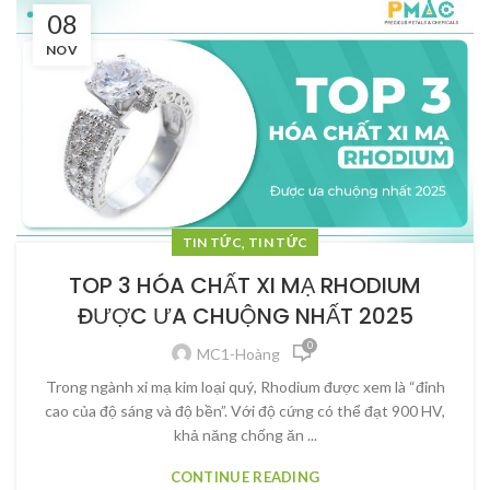
08
NOV
,
TIN TỨC
TIN TỨC
TOP 3 HÓA CHẤT XI MẠ RHODIUM
ĐƯỢC ƯA CHUỘNG NHẤT 2025
0
MC1-Hoàng
Trong ngành xi mạ kim loại quý, Rhodium được xem là “đỉnh
cao của độ sáng và độ bền”. Với độ cứng có thể đạt 900 HV,
khả năng chống ăn ...
CONTINUE READING