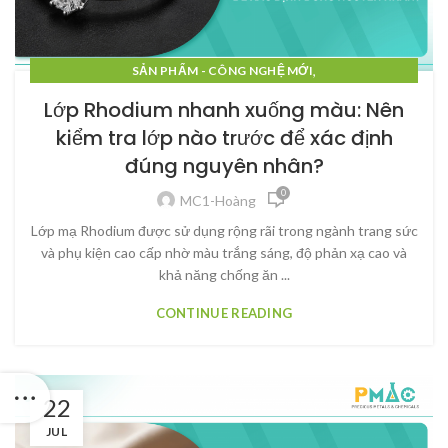
,
SẢN PHẨM - CÔNG NGHỆ MỚI
,
SẢN PHẨM - CÔNG NGHỆ MỚI
TIN TỨC
Lớp Rhodium nhanh xuống màu: Nên
kiểm tra lớp nào trước để xác định
đúng nguyên nhân?
0
MC1-Hoàng
Lớp mạ Rhodium được sử dụng rộng rãi trong ngành trang sức
và phụ kiện cao cấp nhờ màu trắng sáng, độ phản xạ cao và
khả năng chống ăn ...
CONTINUE READING
22
JUL