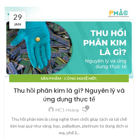
29
JAN
,
SẢN PHẨM - CÔNG NGHỆ MỚI
,
SẢN PHẨM - CÔNG NGHỆ MỚI
Thu hồi phân kim là gì? Nguyên lý và
SẢN PHẨM - CÔNG NGHỆ MỚI
ứng dụng thực tế
0
MC1-Hoàng
Thu hồi phân kim là công nghệ then chốt giúp tách và tái chế
kim loại quý như vàng, bạc, palladium, platinum từ dung dịch xi
mạ, phế li...