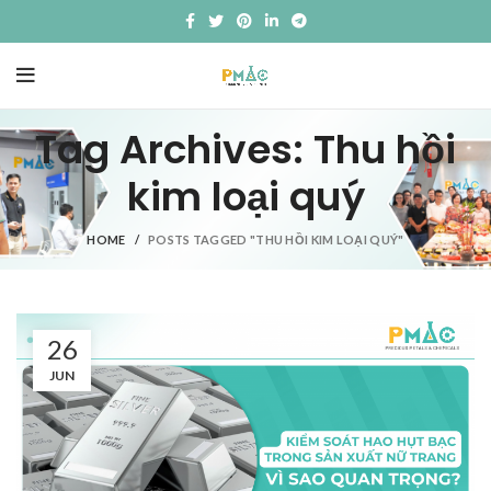
Tag Archives: Thu hồi
kim loại quý
HOME
POSTS TAGGED "THU HỒI KIM LOẠI QUÝ"
26
JUN