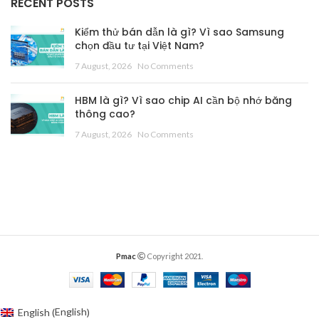
RECENT POSTS
Kiểm thử bán dẫn là gì? Vì sao Samsung
chọn đầu tư tại Việt Nam?
7 August, 2026
No Comments
HBM là gì? Vì sao chip AI cần bộ nhớ băng
thông cao?
7 August, 2026
No Comments
Pmac
Copyright 2021.
English
English
(
)