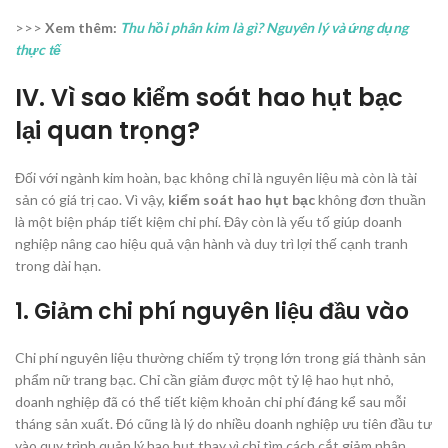
>>>
Xem thêm:
Thu hồi phân kim là gì? Nguyên lý và ứng dụng
thực tế
IV. Vì sao kiểm soát hao hụt bạc
lại quan trọng?
Đối với ngành kim hoàn, bạc không chỉ là nguyên liệu mà còn là tài
sản có giá trị cao. Vì vậy,
kiểm soát hao hụt bạc
không đơn thuần
là một biện pháp tiết kiệm chi phí. Đây còn là yếu tố giúp doanh
nghiệp nâng cao hiệu quả vận hành và duy trì lợi thế cạnh tranh
trong dài hạn.
1. Giảm chi phí nguyên liệu đầu vào
Chi phí nguyên liệu thường chiếm tỷ trọng lớn trong giá thành sản
phẩm nữ trang bạc. Chỉ cần giảm được một tỷ lệ hao hụt nhỏ,
doanh nghiệp đã có thể tiết kiệm khoản chi phí đáng kể sau mỗi
tháng sản xuất. Đó cũng là lý do nhiều doanh nghiệp ưu tiên đầu tư
vào quy trình quản lý hao hụt thay vì chỉ tìm cách cắt giảm nhân