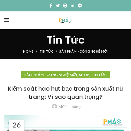
Tin Tức
HOME
TIN TỨC
SẢN PHẨM - CÔNG NGHỆ MỚI
,
,
SẢN PHẨM - CÔNG NGHỆ MỚI
SHOP
TIN TỨC
Kiểm soát hao hụt bạc trong sản xuất nữ
trang: Vì sao quan trọng?
MC1-Hoàng
26