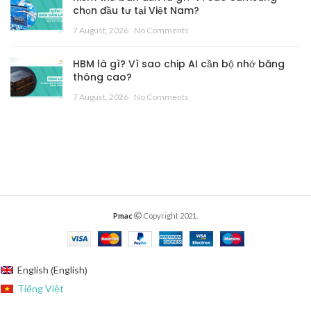
chọn đầu tư tại Việt Nam?
7 August, 2026
No Comments
HBM là gì? Vì sao chip AI cần bộ nhớ băng
thông cao?
7 August, 2026
No Comments
Pmac
Copyright 2021.
English
English
(
)
Tiếng Việt