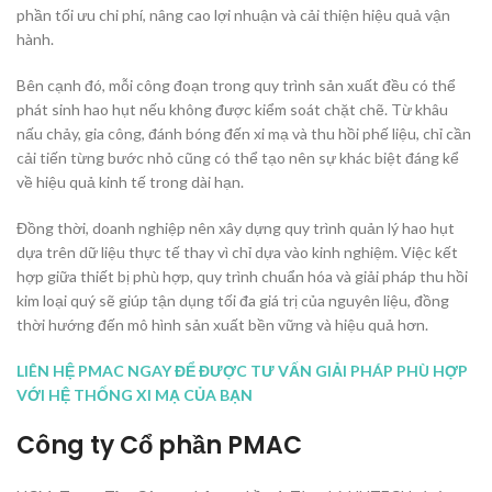
phần tối ưu chi phí, nâng cao lợi nhuận và cải thiện hiệu quả vận
hành.
Bên cạnh đó, mỗi công đoạn trong quy trình sản xuất đều có thể
phát sinh hao hụt nếu không được kiểm soát chặt chẽ. Từ khâu
nấu chảy, gia công, đánh bóng đến xi mạ và thu hồi phế liệu, chỉ cần
cải tiến từng bước nhỏ cũng có thể tạo nên sự khác biệt đáng kể
về hiệu quả kinh tế trong dài hạn.
Đồng thời, doanh nghiệp nên xây dựng quy trình quản lý hao hụt
dựa trên dữ liệu thực tế thay vì chỉ dựa vào kinh nghiệm. Việc kết
hợp giữa thiết bị phù hợp, quy trình chuẩn hóa và giải pháp thu hồi
kim loại quý sẽ giúp tận dụng tối đa giá trị của nguyên liệu, đồng
thời hướng đến mô hình sản xuất bền vững và hiệu quả hơn.
LIÊN HỆ PMAC NGAY ĐỂ ĐƯỢC TƯ VẤN GIẢI PHÁP PHÙ HỢP
VỚI HỆ THỐNG XI MẠ CỦA BẠN
Công ty Cổ phần PMAC