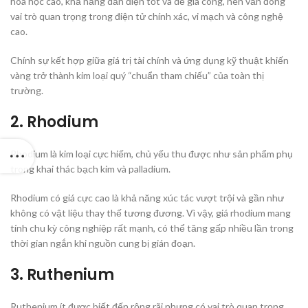
hóa học cao, khả năng dẫn điện tốt và dễ gia công, nên vẫn đóng
vai trò quan trọng trong điện tử chính xác, vi mạch và công nghệ
cao.
Chính sự kết hợp giữa giá trị tài chính và ứng dụng kỹ thuật khiến
vàng trở thành kim loại quý “chuẩn tham chiếu” của toàn thị
trường.
2. Rhodium
Rhodium là kim loại cực hiếm, chủ yếu thu được như sản phẩm phụ
trong khai thác bạch kim và palladium.
Rhodium có giá cực cao là khả năng xúc tác vượt trội và gần như
không có vật liệu thay thế tương đương. Vì vậy, giá rhodium mang
tính chu kỳ công nghiệp rất mạnh, có thể tăng gấp nhiều lần trong
thời gian ngắn khi nguồn cung bị gián đoạn.
3. Ruthenium
Ruthenium ít được biết đến rộng rãi nhưng có vai trò quan trọng