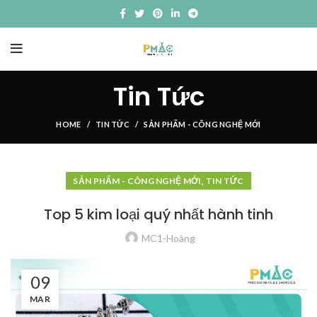
Tin Tức
HOME
TIN TỨC
SẢN PHẨM - CÔNG NGHỆ MỚI
,
SẢN PHẨM - CÔNG NGHỆ MỚI
TIN TỨC
Top 5 kim loại quý nhất hành tinh
MC1-Hoàng
09
MAR