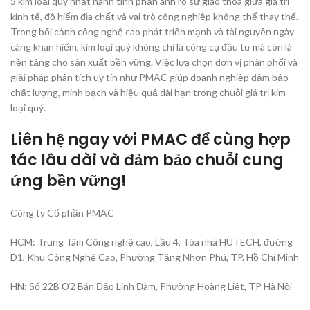
5 kim loại quý nhất hành tinh phản ánh rõ sự giao thoa giữa giá trị
kinh tế, độ hiếm địa chất và vai trò công nghiệp không thể thay thế.
Trong bối cảnh công nghệ cao phát triển mạnh và tài nguyên ngày
càng khan hiếm, kim loại quý không chỉ là công cụ đầu tư mà còn là
nền tảng cho sản xuất bền vững. Việc lựa chọn đơn vị phân phối và
giải pháp phân tích uy tín như PMAC giúp doanh nghiệp đảm bảo
chất lượng, minh bạch và hiệu quả dài hạn trong chuỗi giá trị kim
loại quý.
Liên hệ ngay với PMAC để cùng hợp
tác lâu dài và đảm bảo chuỗi cung
ứng bền vững!
Công ty Cổ phần PMAC
HCM: Trung Tâm Công nghệ cao, Lầu 4, Tòa nhà HUTECH, đường
D1, Khu Công Nghệ Cao, Phường Tăng Nhơn Phú, TP. Hồ Chí Minh
HN: Số 22B Ơ2 Bán Đảo Linh Đàm, Phường Hoàng Liệt, TP Hà Nội