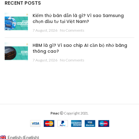
RECENT POSTS
Kiểm thử bán dẫn là gì? Vì sao Samsung
chọn đầu tư tại Việt Nam?
7 August, 2026
No Comments
HBM là gì? Vì sao chip AI cần bộ nhớ băng
thông cao?
7 August, 2026
No Comments
Pmac
Copyright 2021.
English
English
(
)